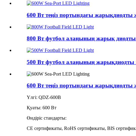
600 Вт теңіз портындағы жарықдиодты
800 Вт футбол алаңының жарық диодт
500 Вт футбол алаңының жарықдиодт
600 Вт теңіз портындағы жарықдиодты
Үлгі: QDZ-600B
Қуаты: 600 Вт
Өндіріс стандарты:
CE сертификаты, RoHS сертификаты, BIS сертифик