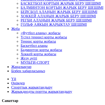
БАСКЕТБОЛ КОРТЫН ЖАРЫҚ БЕРУ ШЕШІМІ
БАДМИНТОН КОРТЫН ЖАРЫҚ БЕРУ ШЕШІМІ
БЕЙСБОЛ АЛАҢЫН ЖАРЫҚ БЕРУ ШЕШІМІ
ХОККЕЙ АЛАҢЫН ЖАРЫҚ БЕРУ ШЕШІМІ
РЕГБИ АЛАҢЫН ЖАРЫҚ БЕРУ ШЕШІМІ
ГОЛЬФ АЯҚЫН ЖАРЫҚТАУ ШЕШІМІ
Жоба
«Футбол алаңы» жобасы
Үстел теннисі корты жобасы
Теннис корты жобасы
Баскетбол алаңы
Бадминтон корты жобасы
Хоккей корты жобасы
Жүзу әуіті
МУЛЬТИ-СПОРТ
Жаңалықтар
Бізбен хабарласыңыз
Үй
Өнімдер
Спорттық жарықтандыру
Жарықдиодты портты жарықтандыру
Санаттар