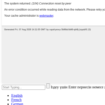
Іздеу үшін Enter пернесін немесе
English
French
German