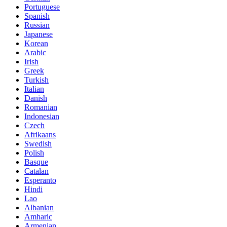
Portuguese
Spanish
Russian
Japanese
Korean
Arabic
Irish
Greek
Turkish
Italian
Danish
Romanian
Indonesian
Czech
Afrikaans
Swedish
Polish
Basque
Catalan
Esperanto
Hindi
Lao
Albanian
Amharic
Armenian