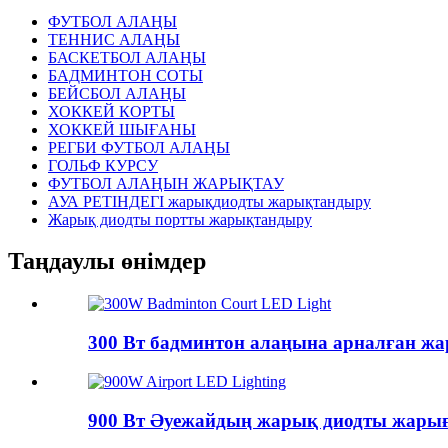
ФУТБОЛ АЛАҢЫ
ТЕННИС АЛАҢЫ
БАСКЕТБОЛ АЛАҢЫ
БАДМИНТОН СОТЫ
БЕЙСБОЛ АЛАҢЫ
ХОККЕЙ КОРТЫ
ХОККЕЙ ШЫҒАНЫ
РЕГБИ ФУТБОЛ АЛАҢЫ
ГОЛЬФ КУРСУ
ФУТБОЛ АЛАҢЫН ЖАРЫҚТАУ
АУА РЕТІНДЕГІ жарықдиодты жарықтандыру
Жарық диодты портты жарықтандыру
Таңдаулы өнімдер
300 Вт бадминтон алаңына арналған ж
900 Вт Әуежайдың жарық диодты жары