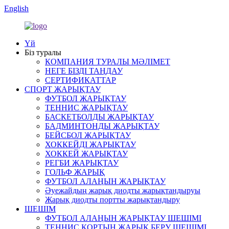
English
Үй
Біз туралы
КОМПАНИЯ ТУРАЛЫ МӘЛІМЕТ
НЕГЕ БІЗДІ ТАҢДАУ
СЕРТИФИКАТТАР
СПОРТ ЖАРЫҚТАУ
ФУТБОЛ ЖАРЫҚТАУ
ТЕННИС ЖАРЫҚТАУ
БАСКЕТБОЛДЫ ЖАРЫҚТАУ
БАДМИНТОНДЫ ЖАРЫҚТАУ
БЕЙСБОЛ ЖАРЫҚТАУ
ХОККЕЙДІ ЖАРЫҚТАУ
ХОККЕЙ ЖАРЫҚТАУ
РЕГБИ ЖАРЫҚТАУ
ГОЛЬФ ЖАРЫҚ
ФУТБОЛ АЛАҢЫН ЖАРЫҚТАУ
Әуежайдың жарық диодты жарықтандыруы
Жарық диодты портты жарықтандыру
ШЕШІМ
ФУТБОЛ АЛАҢЫН ЖАРЫҚТАУ ШЕШІМІ
ТЕННИС КОРТЫН ЖАРЫҚ БЕРУ ШЕШІМІ