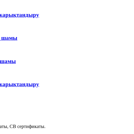
 жарықтандыру
ы шамы
ы шамы
 жарықтандыру
аты, CB сертификаты.