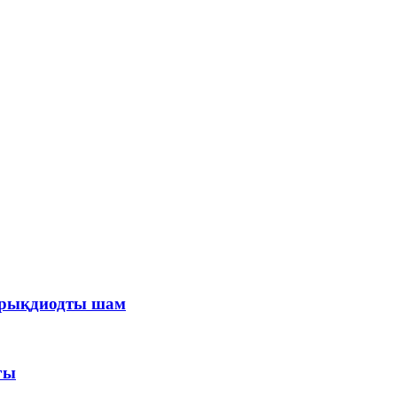
арықдиодты шам
ғы