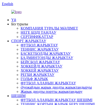
English
Үй
Біз туралы
КОМПАНИЯ ТУРАЛЫ МӘЛІМЕТ
НЕГЕ БІЗДІ ТАҢДАУ
СЕРТИФИКАТТАР
СПОРТ ЖАРЫҚТАУ
ФУТБОЛ ЖАРЫҚТАУ
ТЕННИС ЖАРЫҚТАУ
БАСКЕТБОЛДЫ ЖАРЫҚТАУ
БАДМИНТОНДЫ ЖАРЫҚТАУ
БЕЙСБОЛ ЖАРЫҚТАУ
ХОККЕЙДІ ЖАРЫҚТАУ
ХОККЕЙ ЖАРЫҚТАУ
РЕГБИ ЖАРЫҚТАУ
ГОЛЬФ ЖАРЫҚ
ФУТБОЛ АЛАҢЫН ЖАРЫҚТАУ
Әуежайдың жарық диодты жарықтандыруы
Жарық диодты портты жарықтандыру
ШЕШІМ
ФУТБОЛ АЛАҢЫН ЖАРЫҚТАУ ШЕШІМІ
ТЕННИС КОРТЫН ЖАРЫҚ БЕРУ ШЕШІМІ