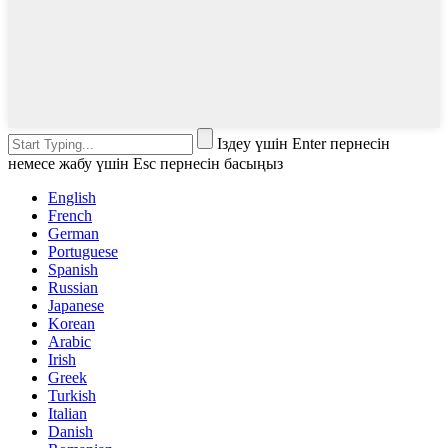
Іздеу үшін Enter пернесін
немесе жабу үшін Esc пернесін басыңыз
English
French
German
Portuguese
Spanish
Russian
Japanese
Korean
Arabic
Irish
Greek
Turkish
Italian
Danish