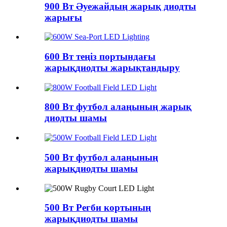
900 Вт Әуежайдың жарық диодты
жарығы
600 Вт теңіз портындағы
жарықдиодты жарықтандыру
800 Вт футбол алаңының жарық
диодты шамы
500 Вт футбол алаңының
жарықдиодты шамы
500 Вт Регби кортының
жарықдиодты шамы