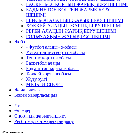
БАСКЕТБОЛ КОРТЫН ЖАРЫҚ БЕРУ ШЕШІМІ
БАДМИНТОН КОРТЫН ЖАРЫҚ БЕРУ
ШЕШІМІ
БЕЙСБОЛ АЛАҢЫН ЖАРЫҚ БЕРУ ШЕШІМІ
ХОККЕЙ АЛАҢЫН ЖАРЫҚ БЕРУ ШЕШІМІ
РЕГБИ АЛАҢЫН ЖАРЫҚ БЕРУ ШЕШІМІ
ГОЛЬФ АЯҚЫН ЖАРЫҚТАУ ШЕШІМІ
Жоба
«Футбол алаңы» жобасы
Үстел теннисі корты жобасы
Теннис корты жобасы
Баскетбол алаңы
Бадминтон корты жобасы
Хоккей корты жобасы
Жүзу әуіті
МУЛЬТИ-СПОРТ
Жаңалықтар
Бізбен хабарласыңыз
Үй
Өнімдер
Спорттық жарықтандыру
Регби кортын жарықтандыру
Санаттар