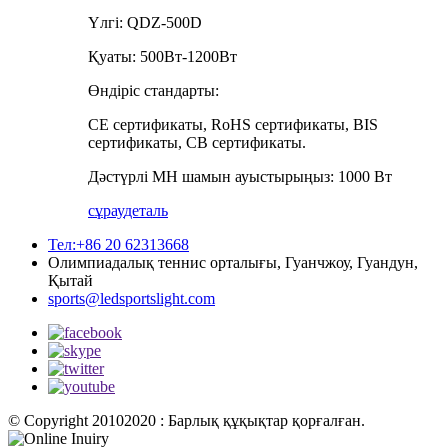
Үлгі: QDZ-500D
Қуаты: 500Вт-1200Вт
Өндіріс стандарты:
CE сертификаты, RoHS сертификаты, BIS
сертификаты, CB сертификаты.
Дәстүрлі MH шамын ауыстырыңыз: 1000 Вт
сұрау
деталь
Тел:+86 20 62313668
Олимпиадалық теннис орталығы, Гуанчжоу, Гуандун,
Қытай
sports@ledsportslight.com
© Copyright 20102020 : Барлық құқықтар қорғалған.