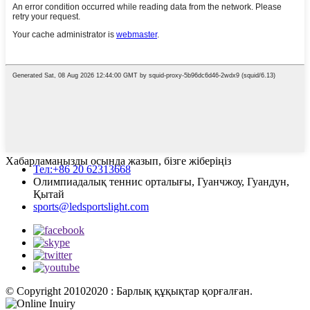
Хабарламаңызды осында жазып, бізге жіберіңіз
Тел:+86 20 62313668
Олимпиадалық теннис орталығы, Гуанчжоу, Гуандун,
Қытай
sports@ledsportslight.com
© Copyright 20102020 : Барлық құқықтар қорғалған.