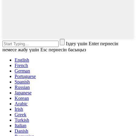
Іздеу үшін Enter пернесін
немесе жабу үшін Esc пернесін басыңыз
English
French
German
Portuguese
Spanish
Russian
Japanese
Korean
Arabic
Irish
Greek
Turkish
Italian
Danish