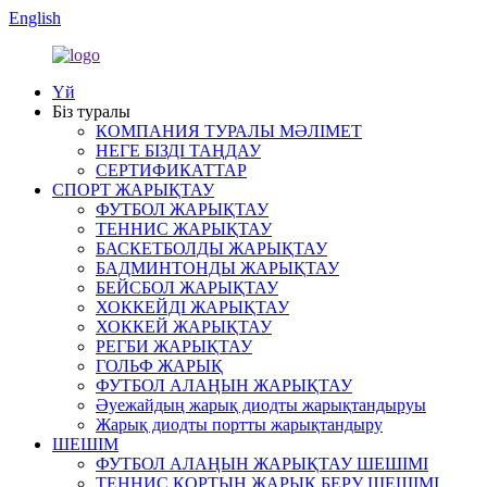
English
Үй
Біз туралы
КОМПАНИЯ ТУРАЛЫ МӘЛІМЕТ
НЕГЕ БІЗДІ ТАҢДАУ
СЕРТИФИКАТТАР
СПОРТ ЖАРЫҚТАУ
ФУТБОЛ ЖАРЫҚТАУ
ТЕННИС ЖАРЫҚТАУ
БАСКЕТБОЛДЫ ЖАРЫҚТАУ
БАДМИНТОНДЫ ЖАРЫҚТАУ
БЕЙСБОЛ ЖАРЫҚТАУ
ХОККЕЙДІ ЖАРЫҚТАУ
ХОККЕЙ ЖАРЫҚТАУ
РЕГБИ ЖАРЫҚТАУ
ГОЛЬФ ЖАРЫҚ
ФУТБОЛ АЛАҢЫН ЖАРЫҚТАУ
Әуежайдың жарық диодты жарықтандыруы
Жарық диодты портты жарықтандыру
ШЕШІМ
ФУТБОЛ АЛАҢЫН ЖАРЫҚТАУ ШЕШІМІ
ТЕННИС КОРТЫН ЖАРЫҚ БЕРУ ШЕШІМІ