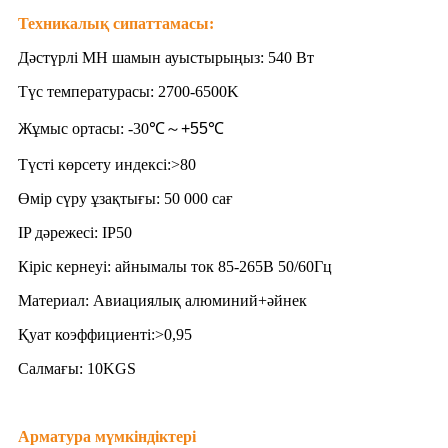
Техникалық сипаттамасы:
Дәстүрлі MH шамын ауыстырыңыз: 540 Вт
Түс температурасы: 2700-6500K
Жұмыс ортасы: -30℃
～
+55℃
Түсті көрсету индексі:>80
Өмір сүру ұзақтығы: 50 000 сағ
IP дәрежесі: IP50
Кіріс кернеуі: айнымалы ток 85-265В 50/60Гц
Материал: Авиациялық алюминий+әйнек
Қуат коэффициенті:>0,95
Салмағы: 10KGS
Арматура мүмкіндіктері