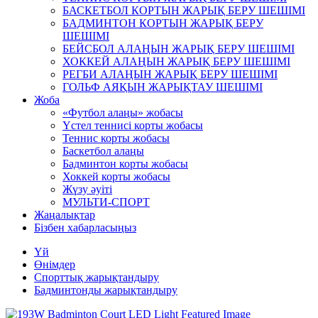
БАСКЕТБОЛ КОРТЫН ЖАРЫҚ БЕРУ ШЕШІМІ
БАДМИНТОН КОРТЫН ЖАРЫҚ БЕРУ
ШЕШІМІ
БЕЙСБОЛ АЛАҢЫН ЖАРЫҚ БЕРУ ШЕШІМІ
ХОККЕЙ АЛАҢЫН ЖАРЫҚ БЕРУ ШЕШІМІ
РЕГБИ АЛАҢЫН ЖАРЫҚ БЕРУ ШЕШІМІ
ГОЛЬФ АЯҚЫН ЖАРЫҚТАУ ШЕШІМІ
Жоба
«Футбол алаңы» жобасы
Үстел теннисі корты жобасы
Теннис корты жобасы
Баскетбол алаңы
Бадминтон корты жобасы
Хоккей корты жобасы
Жүзу әуіті
МУЛЬТИ-СПОРТ
Жаңалықтар
Бізбен хабарласыңыз
Үй
Өнімдер
Спорттық жарықтандыру
Бадминтонды жарықтандыру