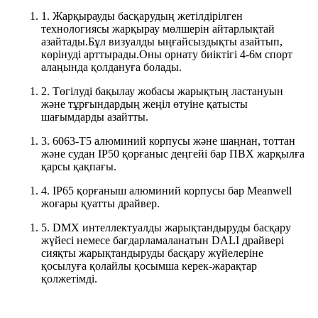
1. Жарқырауды басқарудың жетілдірілген
технологиясы жарқырау мөлшерін айтарлықтай
азайтады.Бұл визуалды ыңғайсыздықты азайтып,
көрінуді арттырады.Оны орнату биіктігі 4-6м спорт
алаңында қолдануға болады.
2. Төгілуді бақылау жобасы жарықтың ластануын
және тұрғындардың жеңіл өтуіне қатысты
шағымдарды азайтты.
3. 6063-T5 алюминий корпусы және шаңнан, тоттан
және судан IP50 қорғаныс деңгейі бар ПВХ жарқылға
қарсы қақпағы.
4. IP65 қорғаныш алюминий корпусы бар Meanwell
жоғары қуатты драйвер.
5. DMX интеллектуалды жарықтандыруды басқару
жүйесі немесе бағдарламаланатын DALI драйвері
сияқты жарықтандыруды басқару жүйелеріне
қосылуға қолайлы қосымша керек-жарақтар
қолжетімді.