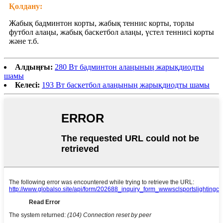
Қолдану:
Жабық бадминтон корты, жабық теннис корты, торлы
футбол алаңы, жабық баскетбол алаңы, үстел теннисі корты
және т.б.
Алдыңғы:
280 Вт бадминтон алаңының жарықдиодты
шамы
Келесі:
193 Вт баскетбол алаңының жарықдиодты шамы