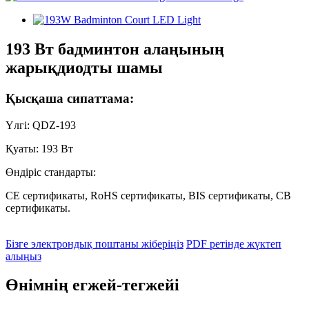
193 Вт бадминтон алаңының
жарықдиодты шамы
Қысқаша сипаттама:
Үлгі: QDZ-193
Қуаты: 193 Вт
Өндіріс стандарты:
CE сертификаты, RoHS сертификаты, BIS сертификаты, CB
сертификаты.
Бізге электрондық поштаны жіберіңіз
PDF ретінде жүктеп
алыңыз
Өнімнің егжей-тегжейі